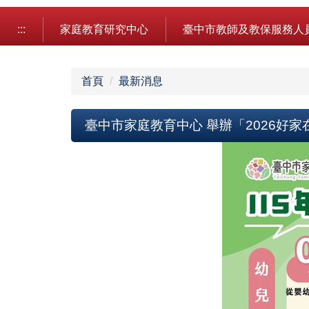
跳
到
:::
家庭教育研究中心
臺中市教師及教保服務人
主
要
內
首頁
最新消息
容
區
臺中市家庭教育中心 舉辦「2026好