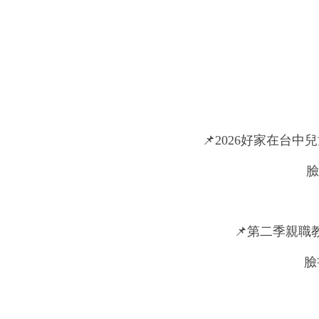
📌2026好家在台中兒童節系
臉
📌第二季親職教育課程
臉書