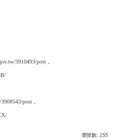
tw/3910493/post，
B/
908543/post，
CX/
瀏覽數:
155