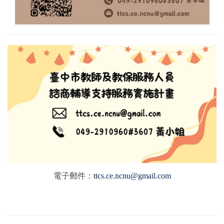
電子郵件：
ttcs.ce.ncnu@gmail.com