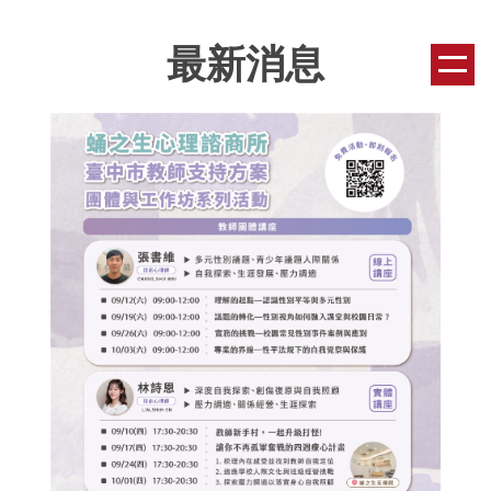
跳
到
最新消息
主
要
內
容
區