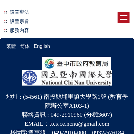
跳
到
設置辦法
主
設置宗旨
要
服務內容
內
容
繁體
简体
English
區
地址 : (54561) 南投縣埔里鎮大學路1號 (教育學
院辦公室A103-1)
聯絡資訊 : 049-2910960 (分機3607)
EMAIL：ttcs.ce.ncnu@gmail.com
校園緊急專線：049-2910-000、0932-576184