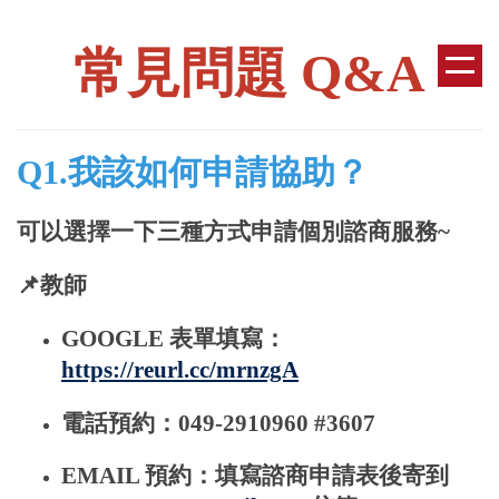
跳
到
常見問題 Q&A
主
要
內
容
Q1.
我該如何申請協助？
區
可以選擇一下三種方式申請個別諮商服務~
📌教師
GOOGLE 表單填寫：
https://reurl.cc/mrnzgA
電話預約：049-2910960 #3607
EMAIL 預約：填寫諮商申請表後寄到