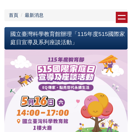
跳
到
首頁
最新消息
主
要
內
國立臺灣科學教育館辦理「115年度515國際家
容
庭日宣導及系列座談活動」
區